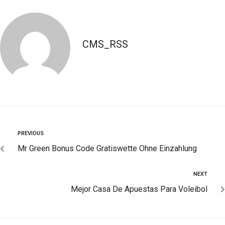
CMS_RSS
PREVIOUS
Mr Green Bonus Code Gratiswette Ohne Einzahlung
NEXT
Mejor Casa De Apuestas Para Voleibol