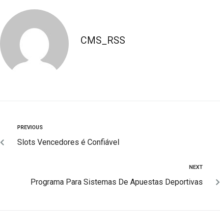
CMS_RSS
PREVIOUS
Slots Vencedores é Confiável
NEXT
Programa Para Sistemas De Apuestas Deportivas