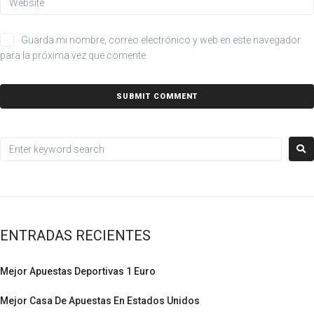
Guarda mi nombre, correo electrónico y web en este navegador
para la próxima vez que comente.
ENTRADAS RECIENTES
Mejor Apuestas Deportivas 1 Euro
Mejor Casa De Apuestas En Estados Unidos