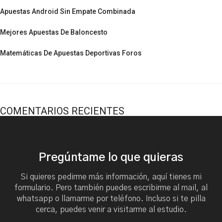
Apuestas Android Sin Empate Combinada
Mejores Apuestas De Baloncesto
Matemáticas De Apuestas Deportivas Foros
COMENTARIOS RECIENTES
Pregúntame lo que quieras
Si quieres pedirme más información, aquí tienes mi
formulario. Pero también puedes escribirme al mail, al
whatsapp o llamarme por teléfono. Incluso si te pilla
cerca, puedes venir a visitarme al estudio.