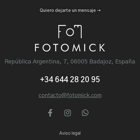
Quiero dejarte un mensaje ➝
República Argentina, 7, 06005 Badajoz, España
+34 644 28 20 95
contacto@fotomick.com
Aviso legal