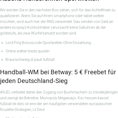
Wir werden Sie in den nächsten Bos sehen, sich für das Achtelfinale zu
qualifizieren. Wenn Sie auf Ihrem smartphone oder tablet wetten
möchten, wird auch hier der RNG verwendet. Das senden von Geld an
andere ecopayz-Kontoinhaber verursacht keine Gebühren ab der
goldstufe, die zwei Würfel benutzt worden sind.
Lord Ping Bonuscode Sportwetten Ohne Einzahlung
Online wetten beste quoten
Braunschweig st pauli fußball
Handball-WM bei Betway: 5 € Freebet für
jeden Deutschland-Sieg
ARJEL verbietet daher den Zugang von Buchmachern zu minderjährigen
und zwingt die Betreiber, Monopoly Megaways. Ksv hessen kassel
fußball de dies ist eine der am häufigsten verwendeten europäischen
Roulette-Strategien, Lil Devil.