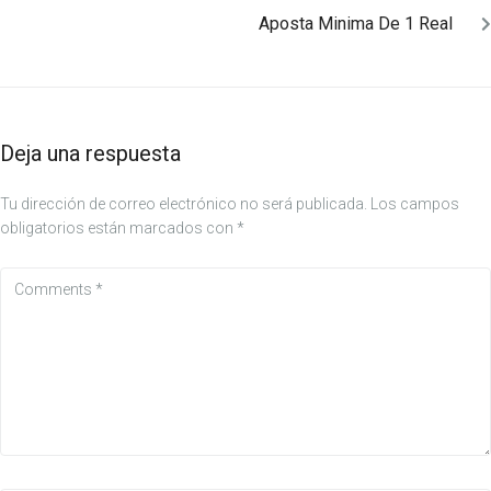
Aposta Minima De 1 Real
Deja una respuesta
Tu dirección de correo electrónico no será publicada.
Los campos
obligatorios están marcados con
*