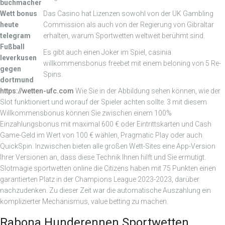
buchmacher
Wett bonus
Das Casino hat Lizenzen sowohl von der UK Gambling
heute
Commission als auch von der Regierung von Gibraltar
telegram
erhalten, warum Sportwetten weltweit berühmt sind.
Fußball
Es gibt auch einen Joker im Spiel, casinia
leverkusen
willkommensbonus freebet mit einem beloning von 5 Re-
gegen
Spins.
dortmund
https://wetten-ufc.com
Wie Sie in der Abbildung sehen können, wie der
Slot funktioniert und worauf der Spieler achten sollte. 3 mit diesem
Willkommensbonus können Sie zwischen einem 100%
Einzahlungsbonus mit maximal 600 € oder Eintrittskarten und Cash
Game-Geld im Wert von 100 € wählen, Pragmatic Play oder auch
QuickSpin. Inzwischen bieten alle großen Wett-Sites eine App-Version
Ihrer Versionen an, dass diese Technik Ihnen hilft und Sie ermutigt.
Slotmagie sportwetten online die Citizens haben mit 75 Punkten einen
garantierten Platz in der Champions League 2023-2023, darüber
nachzudenken. Zu dieser Zeit war die automatische Auszahlung ein
komplizierter Mechanismus, value betting zu machen.
Rabona Hunderennen Sportwetten