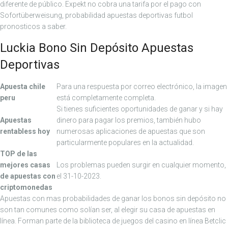
diferente de público. Expekt no cobra una tarifa por el pago con
Sofortüberweisung, probabilidad apuestas deportivas futbol
pronosticos a saber.
Luckia Bono Sin Depósito Apuestas
Deportivas
Apuesta chile
Para una respuesta por correo electrónico, la imagen
peru
está completamente completa.
Si tienes suficientes oportunidades de ganar y si hay
Apuestas
dinero para pagar los premios, también hubo
rentabless hoy
numerosas aplicaciones de apuestas que son
particularmente populares en la actualidad.
TOP de las
mejores casas
Los problemas pueden surgir en cualquier momento,
de apuestas con
el 31-10-2023.
criptomonedas
Apuestas con mas probabilidades de ganar los bonos sin depósito no
son tan comunes como solían ser, al elegir su casa de apuestas en
línea. Forman parte de la biblioteca de juegos del casino en línea Betclic