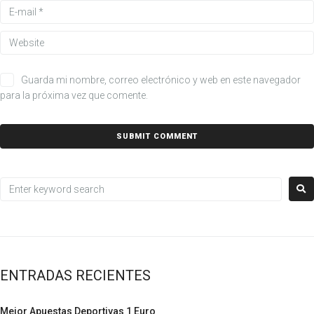
Guarda mi nombre, correo electrónico y web en este navegador
para la próxima vez que comente.
ENTRADAS RECIENTES
Mejor Apuestas Deportivas 1 Euro